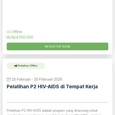
Offline
Rp4.500.000
REGISTER NOW
Pelatihan Offline
18 Februari - 20 Februari 2026
Pelatihan P2 HIV-AIDS di Tempat Kerja
Pelatihan P2 HIV-AIDS adalah program yang dirancang untuk