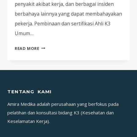
penyakit akibat kerja, dan berbagai insiden
berbahaya lainnya yang dapat membahayakan
pekerja. Pembinaan dan sertifikasi Ahli K3
Umum…
PEMBINAAN
READ MORE
DAN
SERTIFIKASI
AHLI
K3
UMUM
TENTANG KAMI
SERTIFIKASI
KEMNAKER
Amira Medika adalah perusahaan yang berfokus pada
RI
pelatihan dan konsultasi bidang K3 (Kesehatan dan
PERIODE
Keselamatan Kerja).
MARET
2025!