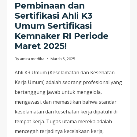
RI
Pembinaan dan
TANPA
Sertifikasi Ahli K3
RIBET?
Umum Sertifikasi
BISA
Kemnaker RI Periode
BANGET!KUOTA
TERBATAS
Maret 2025!
–
DAFTAR
By
amira medika
March 5, 2025
SEKARANG
Ahli K3 Umum (Keselamatan dan Kesehatan
SEBELUM
PENUH
Kerja Umum) adalah seorang profesional yang
bertanggung jawab untuk mengelola,
mengawasi, dan memastikan bahwa standar
keselamatan dan kesehatan kerja dipatuhi di
tempat kerja. Tugas utama mereka adalah
mencegah terjadinya kecelakaan kerja,