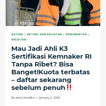
KERJA
(K3)
YANG
DIRANCANG
UNTUK
MENINGKATKAN
ARTIKEL
|
ARTIKEL DAN KEGIATAN
|
DOKUMENTASI
|
KOMPETENSI
KEGIATAN
TENAGA
Mau Jadi Ahli K3
KERJA
Sertifikasi Kemnaker RI
DAN
MEMENUHI
Tanpa Ribet? Bisa
KETENTUAN
Banget!Kuota terbatas
PERATURAN
– daftar sekarang
PERUNDANG-
UNDANGAN.
sebelum penuh
By
amira medika
January 2, 2026