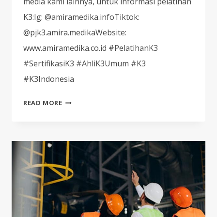
media kami lainnya, untuk informasi pelatihan
K3:Ig: @amiramedika.infoTiktok:
@pjk3.amira.medikaWebsite:
www.amiramedika.co.id #PelatihanK3
#SertifikasiK3 #AhliK3Umum #K3
#K3Indonesia
PT
READ MORE
AMIRA
MEDIKA
MENGHADIRKAN
BERBAGAI
PROGRAM
PELATIHAN
KESELAMATAN
DAN
KESEHATAN