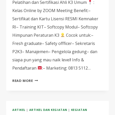
Pelatihan dan Sertifikasi Ahli K3 Umum
:
Kelas Online by ZOOM Meeting Benefit:–
Sertifikat dan Kartu Lisensi RESMI Kemnaker
RI– Training KIT– Softcopy Modul– Softcopy
Himpunan Peraturan K3
Cocok untuk:–
Fresh graduate– Safety offficer– ⁠Sekretaris
P2K3– ⁠Manajemen– ⁠Pengelola gedung– dan
siapa pun yang mau naik level! Info &
Pendaftaran
:– Marketing: 0813 5112…
MAU
READ MORE
JADI
AHLI
K3
SERTIFIKASI
ARTIKEL
|
ARTIKEL DAN KEGIATAN
|
KEGIATAN
KEMNAKER