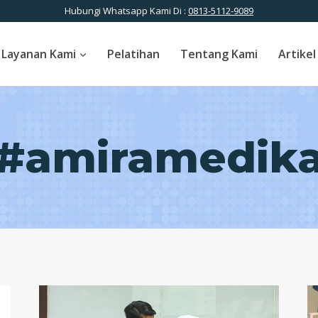
Hubungi Whatsapp Kami Di :
0813-5112-9089
Layanan Kami
Pelatihan
Tentang Kami
Artikel
#amiramedik