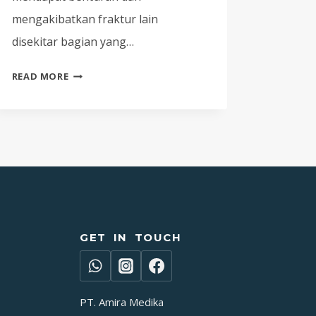
mengakibatkan fraktur lain
disekitar bagian yang…
CARI
READ MORE
TAHU
PERTOLONGAN
PERTAMA
PADA
KECELAKAAN
(P3K)
KORBAN
DENGAN
PATAH
GET IN TOUCH
TULANG
(FRAKTUR)
PT. Amira Medika