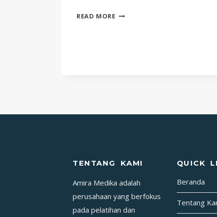
SEMUA
READ MORE
YANG
PERLU
ANDA
KETAHUI
TENTANG
LUKA
BAKAR:
PENYEBAB,
GEJALA,
DAN
CARA
MENGOBATI
TENTANG KAMI
QUICK L
Beranda
Amira Medika adalah
perusahaan yang berfokus
Tentang Ka
pada pelatihan dan