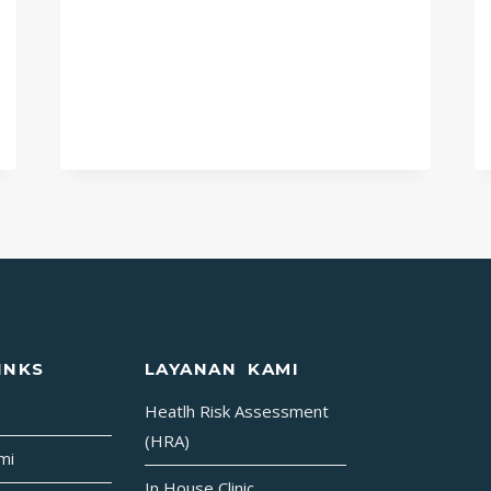
PERTAMA
PADA
KECELAKAAN
(P3K)
TANDA
DAN
GEJALA
PATAH
TULANG
(FRAKTUR)
INKS
LAYANAN KAMI
Heatlh Risk Assessment
(HRA)
mi
In House Clinic