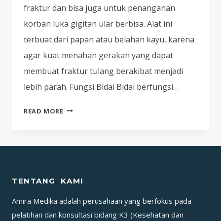
fraktur dan bisa juga untuk penanganan
korban luka gigitan ular berbisa. Alat ini
terbuat dari papan atau belahan kayu, karena
agar kuat menahan gerakan yang dapat
membuat fraktur tulang berakibat menjadi
lebih parah. Fungsi Bidai Bidai berfungsi…
AWAS
READ MORE
SALAH!
CARI
TAHU
PEMASANGAN
BIDAI
TENTANG KAMI
PADA
P3K
Amira Medika adalah perusahaan yang berfokus pada
pelatihan dan konsultasi bidang K3 (Kesehatan dan