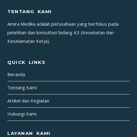
PT
TENTANG KAMI
PERTAMINA
GAS
Amira Medika adalah perusahaan yang berfokus pada
BY
pelatihan dan konsultasi bidang K3 (Kesehatan dan
PJK3
Keselamatan Kerja).
PT
AMIRA
MEDIKA
QUICK LINKS
Beranda
Tentang Kami
Artikel dan Kegiatan
Hubungi Kami
LAYANAN KAMI