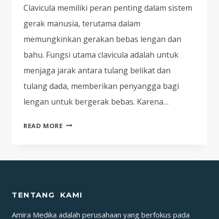
Clavicula memiliki peran penting dalam sistem
gerak manusia, terutama dalam
memungkinkan gerakan bebas lengan dan
bahu. Fungsi utama clavicula adalah untuk
menjaga jarak antara tulang belikat dan
tulang dada, memberikan penyangga bagi
lengan untuk bergerak bebas. Karena…
EXERCISE
READ MORE
PADA
RIWAYAT
FRAKTUR
CLAVICULA
(PATAH
TENTANG KAMI
TULANG
SELANGKA)
Amira Medika adalah perusahaan yang berfokus pada