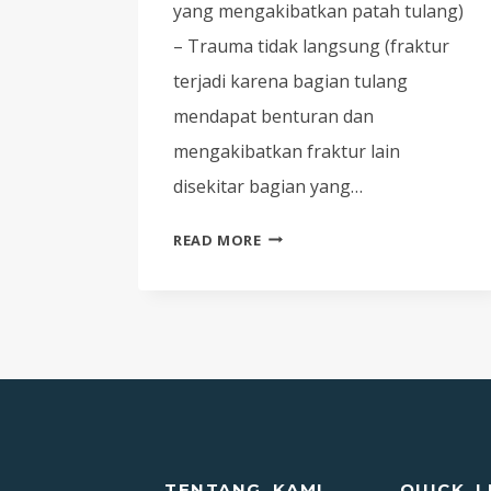
yang mengakibatkan patah tulang)
– Trauma tidak langsung (fraktur
terjadi karena bagian tulang
mendapat benturan dan
mengakibatkan fraktur lain
disekitar bagian yang…
CARI
READ MORE
TAHU
PERTOLONGAN
PERTAMA
PADA
KECELAKAAN
(P3K)
KORBAN
DENGAN
PATAH
TENTANG KAMI
QUICK L