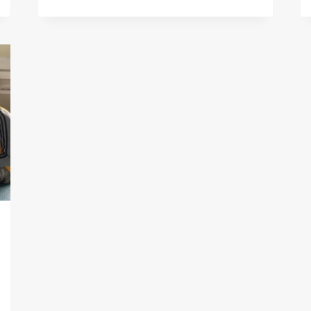
PEMASANGAN
BIDAI
PADA
P3K