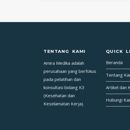
PERTAMA
PADA
KECELAKAAN
(P3K)
TANDA
DAN
GEJALA
TENTANG KAMI
QUICK L
PATAH
Beranda
Amira Medika adalah
TULANG
(FRAKTUR)
perusahaan yang berfokus
Tentang Ka
pada pelatihan dan
konsultasi bidang K3
Artikel dan 
(Kesehatan dan
Hubungi Ka
Keselamatan Kerja).