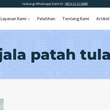
Hubungi Whatsapp Kami Di :
0813-5112-9089
Layanan Kami
Pelatihan
Tentang Kami
Artikel
jala patah tul