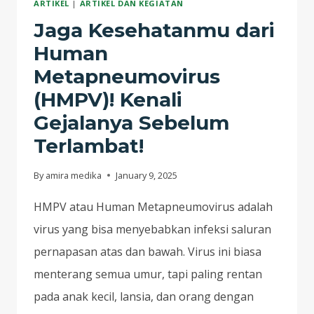
ARTIKEL
|
ARTIKEL DAN KEGIATAN
SUPPORT
PT
Jaga Kesehatanmu dari
PGN
Human
SOLUTION
Metapneumovirus
PERIODE
(HMPV)! Kenali
17-
24
Gejalanya Sebelum
DESEMBER
Terlambat!
2025
By
amira medika
January 9, 2025
HMPV atau Human Metapneumovirus adalah
virus yang bisa menyebabkan infeksi saluran
pernapasan atas dan bawah. Virus ini biasa
menterang semua umur, tapi paling rentan
pada anak kecil, lansia, dan orang dengan