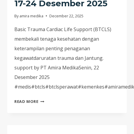
17-24 Desember 2025
2026
By
amira medika
December 22, 2025
SUKSES
Basic Trauma Cardiac Life Support (BTCLS)
TERLAKSANA!
membekali tenaga kesehatan dengan
keterampilan penting penaganan
kegawatdaruratan trauma dan Jantung.
support by PT Amira MedikaSenin, 22
Desember 2025
#medis#btcls#btclsperawat#kemenkes#amiramedi
PELATIHAN
READ MORE
BASIC
TRAUMA
CARDIAC
LIFE