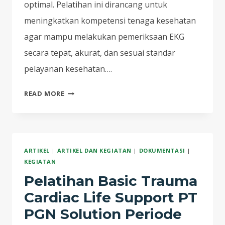
optimal. Pelatihan ini dirancang untuk
meningkatkan kompetensi tenaga kesehatan
agar mampu melakukan pemeriksaan EKG
secara tepat, akurat, dan sesuai standar
pelayanan kesehatan….
READ MORE
DOKUMENTASI
PELATIHAN
ELEKTROKARDIOGRAM
(EKG)
ARTIKEL
|
ARTIKEL DAN KEGIATAN
|
DOKUMENTASI
|
KEMENTERIAN
KEGIATAN
KESEHATAN
Pelatihan Basic Trauma
RI
5-
Cardiac Life Support PT
6
PGN Solution Periode
JUNI