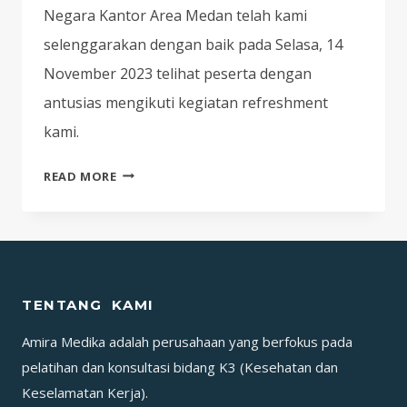
Negara Kantor Area Medan telah kami
selenggarakan dengan baik pada Selasa, 14
November 2023 telihat peserta dengan
antusias mengikuti kegiatan refreshment
kami.
REFRESHMENT
READ MORE
P3K
DI
TEMPAT
KERJA
&
TENTANG KAMI
INSPEKSI
KANTOR
Amira Medika adalah perusahaan yang berfokus pada
@PERTAMINA
pelatihan dan konsultasi bidang K3 (Kesehatan dan
GAS
Keselamatan Kerja).
NEGARA