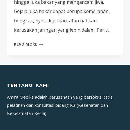
hingga luka bakar yang mengancam jiwa.
Gejala luka bakar dapat berupa kemerahan,
bengkak, nyeri, lepuhan, atau bahkan
kerusakan jaringan yang lebih dalam. Perlu…
SEMUA
READ MORE
YANG
PERLU
ANDA
KETAHUI
TENTANG
TENTANG KAMI
LUKA
BAKAR:
Amira Medika adalah perusahaan yang berfokus pada
PENYEBAB,
pelatihan dan konsultasi bidang K3 (Kesehatan dan
GEJALA,
Keselamatan Kerja).
DAN
CARA
MENGOBATI