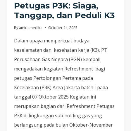
Petugas P3K: Siaga,
TANGGAP,
DAN
Tanggap, dan Peduli K3
PEDULI
K3
By
amira medika
October 14, 2025
Dalam upaya memperkuat budaya
keselamatan dan kesehatan kerja (K3), PT
Perusahaan Gas Negara (PGN) kembali
mengadakan kegiatan Refreshment bagi
petugas Pertolongan Pertama pada
Kecelakaan (P3K) Area Jakarta batch I pada
tanggal 07 Oktober 2025 Kegiatan ini
merupakan bagian dari Refreshment Petugas
P3K di lingkungan sub holding gas yang
berlangsung pada bulan Oktober-November