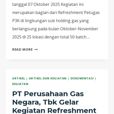
tanggal 07 Oktober 2025 Kegiatan ini
merupakan bagian dari Refreshment Petugas
P3K di lingkungan sub holding gas yang
berlangsung pada bulan Oktober-November
2025 di 25 lokasi dengan total 50 batch….
PT
READ MORE
PERUSAHAAN
GAS
NEGARA,
TBK
ARTIKEL
|
ARTIKEL DAN KEGIATAN
|
DOKUMENTASI
|
GELAR
KEGIATAN
KEGIATAN
PT Perusahaan Gas
REFRESHMENT
PETUGAS
Negara, Tbk Gelar
P3K:
Kegiatan Refreshment
SIAGA,