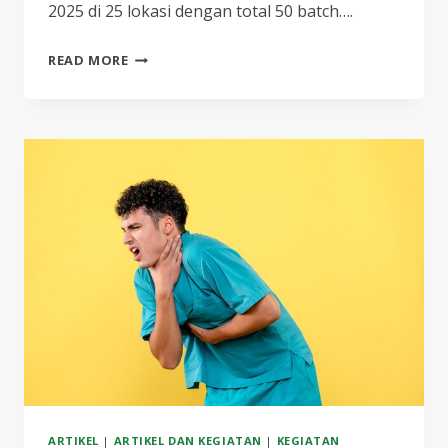
2025 di 25 lokasi dengan total 50 batch….
PT
READ MORE
PERUSAHAAN
GAS
NEGARA,
TBK
GELAR
KEGIATAN
REFRESHMENT
PETUGAS
P3K:
SIAGA,
TANGGAP,
DAN
PEDULI
K3
ARTIKEL
|
ARTIKEL DAN KEGIATAN
|
KEGIATAN