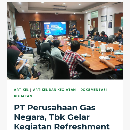
TBK
GELAR
KEGIATAN
REFRESHMENT
PETUGAS
P3K:
SIAGA,
TANGGAP,
DAN
PEDULI
K3
ARTIKEL
|
ARTIKEL DAN KEGIATAN
|
DOKUMENTASI
|
KEGIATAN
PT Perusahaan Gas
Negara, Tbk Gelar
Kegiatan Refreshment