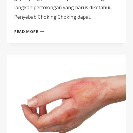
langkah pertolongan yang harus diketahui.
Penyebab Choking Choking dapat…
TERSEDAK:
READ MORE
MENGENALI
GEJALA
DAN
TINDAKAN
PERTOLONGAN
YANG
TEPAT