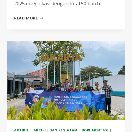
2025 di 25 lokasi dengan total 50 batch….
PT
READ MORE
PERUSAHAAN
GAS
NEGARA,
TBK
GELAR
KEGIATAN
REFRESHMENT
PETUGAS
P3K:
SIAGA,
TANGGAP,
DAN
PEDULI
K3
ARTIKEL
|
ARTIKEL DAN KEGIATAN
|
DOKUMENTASI
|