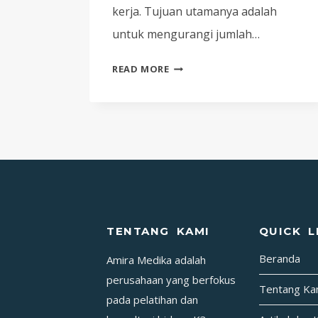
kerja. Tujuan utamanya adalah
untuk mengurangi jumlah…
DOKUMENTASI
READ MORE
KEGIATAN
BULAN
K3
NASIONAL
PT
PERTAMINA
GAS
BY
PJK3
TENTANG KAMI
QUICK L
PT
Beranda
Amira Medika adalah
AMIRA
MEDIKA
perusahaan yang berfokus
Tentang Ka
pada pelatihan dan