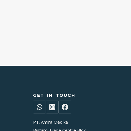
GET IN TOUCH
PT. Amira Medika
Bintaro Trade Centre Blok