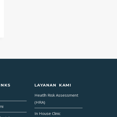
INKS
LAYANAN KAMI
Heatlh Risk Assessment
(HRA)
mi
In House Clinic