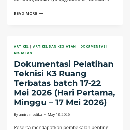
DOKUMENTASI
READ MORE
PELATIHAN
TEKNISI
K3
RUANG
ARTIKEL
|
ARTIKEL DAN KEGIATAN
|
DOKUMENTASI
|
TERBATAS
KEGIATAN
BATCH
Dokumentasi Pelatihan
17-
22
Teknisi K3 Ruang
MEI
Terbatas batch 17-22
2026
Mei 2026 (Hari Pertama,
(KELAS
OFFLINE
Minggu – 17 Mei 2026)
–
21
By
amira medika
May 18, 2026
MEI
Peserta mendapatkan pembekalan penting
2026)