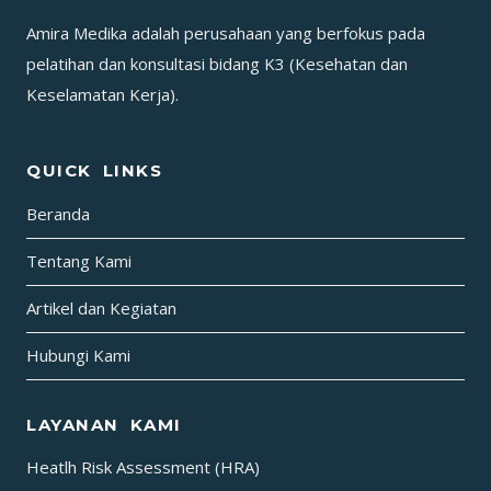
17-
Amira Medika adalah perusahaan yang berfokus pada
22
pelatihan dan konsultasi bidang K3 (Kesehatan dan
MEI
Keselamatan Kerja).
2026
(HARI
PERTAMA,
QUICK LINKS
MINGGU
–
Beranda
17
Tentang Kami
MEI
2026)
Artikel dan Kegiatan
Hubungi Kami
LAYANAN KAMI
Heatlh Risk Assessment (HRA)