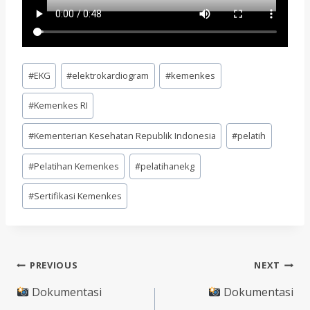
Post
#
EKG
#
elektrokardiogram
#
kemenkes
Tags:
#
Kemenkes RI
#
Kementerian Kesehatan Republik Indonesia
#
pelatih
#
Pelatihan Kemenkes
#
pelatihanekg
#
Sertifikasi Kemenkes
Post
PREVIOUS
NEXT
navigation
Dokumentasi
Dokumentasi