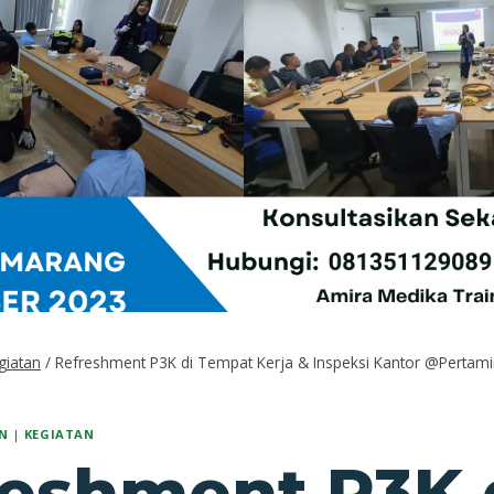
giatan
/
Refreshment P3K di Tempat Kerja & Inspeksi Kantor @Pertam
N
|
KEGIATAN
reshment P3K 