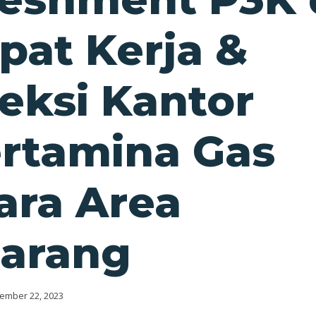
at Kerja &
eksi Kantor
rtamina Gas
ara Area
arang
ember 22, 2023