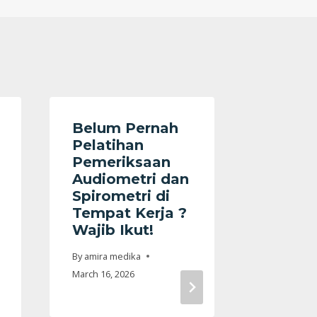
Belum Pernah
Pelatihan
Pemeriksaan
Audiometri dan
Spirometri di
Tempat Kerja ?
Wajib Ikut!
PT Pe
Gas Ne
By
amira medika
Tbk Ge
March 16, 2026
Kegiat
Refre