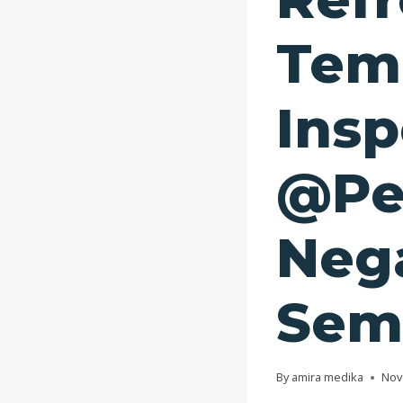
Temp
Insp
@Pe
Neg
Sem
By
amira medika
Nov