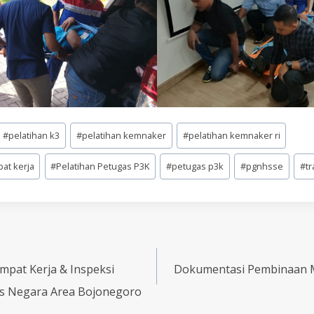
#
pelatihan k3
#
pelatihan kemnaker
#
pelatihan kemnaker ri
pat kerja
#
Pelatihan Petugas P3K
#
petugas p3k
#
pgnhsse
#
tr
mpat Kerja & Inspeksi
Dokumentasi Pembinaan M
s Negara Area Bojonegoro