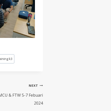
aining k3
NEXT
CU & FTW 5-7 Febuari
2024