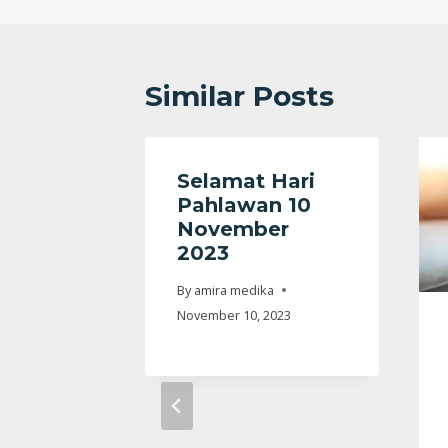
Similar Posts
Selamat Hari
Pahlawan 10
November
2023
By
amira medika
November 10, 2023
 Ahli
ikasi
r RI
bet?