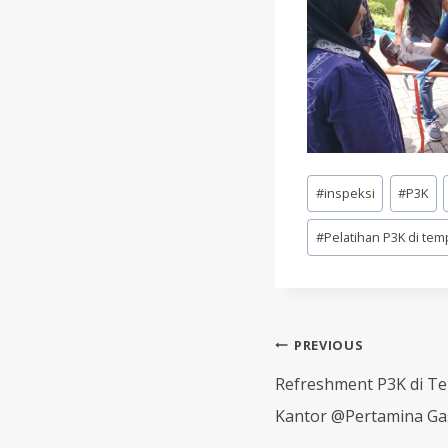
Post
#
inspeksi
#
P3K
Tags:
#
Pelatihan P3K di tem
Post
PREVIOUS
navigation
Refreshment P3K di Te
Kantor @Pertamina Ga