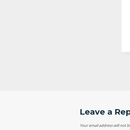
Kuota
–
ekarang
 penuh
a
Leave a Rep
Your email address will not b