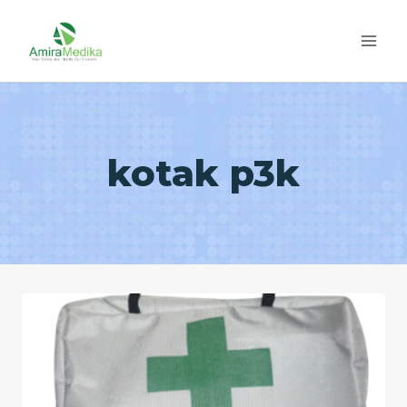
Skip
to
content
kotak p3k