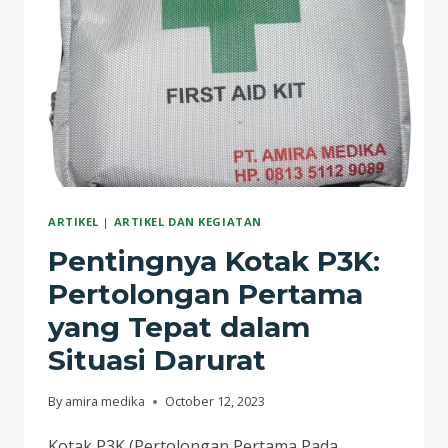
WAJIB
ADA
DIDALAM
KOTAK
P3K.
ARTIKEL
|
ARTIKEL DAN KEGIATAN
Pentingnya Kotak P3K:
Pertolongan Pertama
yang Tepat dalam
Situasi Darurat
By
amira medika
October 12, 2023
Kotak P3K (Pertolongan Pertama Pada