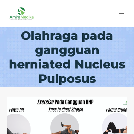
Skip
to
content
Olahraga pada
gangguan
herniated Nucleus
Pulposus